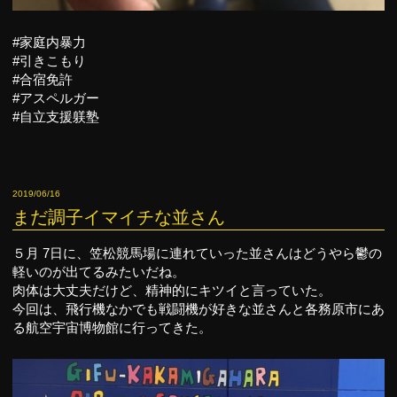
#家庭内暴力
#引きこもり
#合宿免許
#アスペルガー
#自立支援躾塾
2019/06/16
まだ調子イマイチな並さん
５月 7日に、笠松競馬場に連れていった並さんはどうやら鬱の
軽いのが出てるみたいだね。
肉体は大丈夫だけど、精神的にキツイと言っていた。
今回は、飛行機なかでも戦闘機が好きな並さんと各務原市にあ
る航空宇宙博物館に行ってきた。