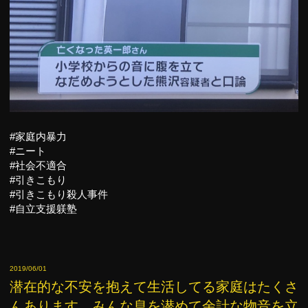
#家庭内暴力
#ニート
#社会不適合
#引きこもり
#引きこもり殺人事件
#自立支援躾塾
2019/06/01
潜在的な不安を抱えて生活してる家庭はたくさ
んあります、みんな息を潜めて余計な物音を立