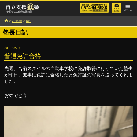
>
2019年
>
6月
塾長日記
2019/06/19
普通免許合格
先週、合宿スタイルの自動車学校に免許取得に行っていた塾生
が昨日、無事に免許に合格したと免許証の写真を送ってくれま
した。
おめでとう