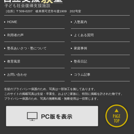
［住所］〒509-0207 岐阜県可児市今渡1909 202号室
HOME
入塾案内
利用者の声
よくある質問
塾長あいさつ・塾について
家庭事例
教育風景
塾長日記
お問い合わせ
コラム記事
生徒のプライバシー保護のため、写真は一部加工を施してあります。
このサイトの掲載写真は生徒・卒業生、およびご家族に、特別に掲載を許された物です。
プライバシー保護のため、写真の無断転載・無断使用は一切禁じます。