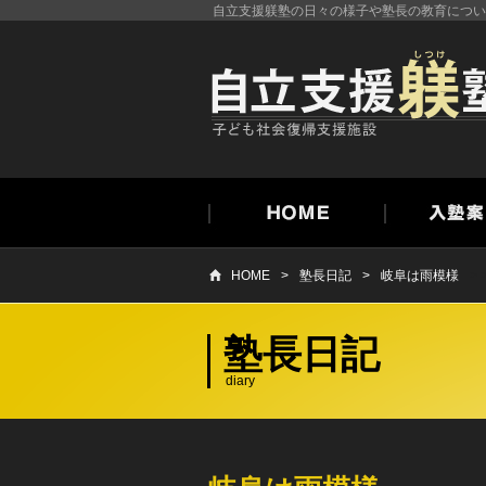
自立支援躾塾の日々の様子や塾長の教育につい
HOME
塾長日記
岐阜は雨模様
>
よくある質問
利用者の声
塾長日記
diary