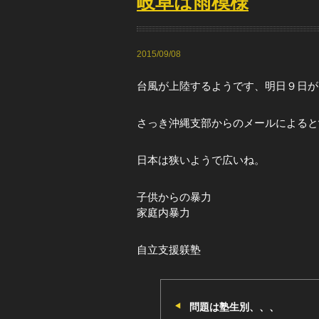
岐阜は雨模様
2015/09/08
台風が上陸するようです、明日９日が
さっき沖縄支部からのメールによると
日本は狭いようで広いね。
子供からの暴力
家庭内暴力
自立支援躾塾
問題は塾生別、、、