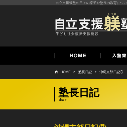
自立支援躾塾の日々の様子や塾長の教育につい
HOME
塾長日記
沖縄支部日記③
よくある質問
利用者の声
塾長日記
diary