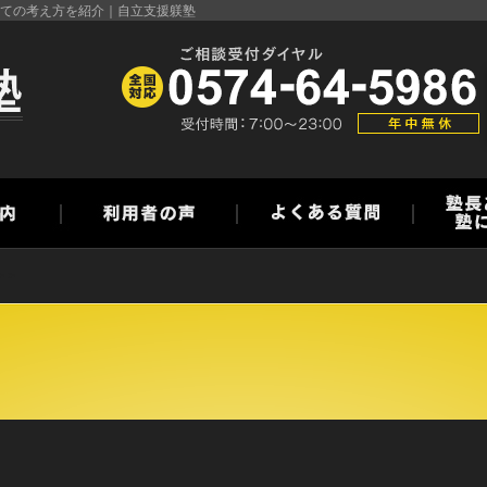
ての考え方を紹介｜自立支援躾塾
>
>