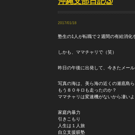
沖縄支部日記③
2017/01/18
塾生の1人が転職で２週間の有給消化
しかも、ママチャリで（笑）
昨日の午後に出発して、今きたメール
写真の海は、美ら海の近くの瀬底島ら
もう８０キロも走ったのか？
ママチャリは変速機がないから凄いよ
家庭内暴力
引きこもり
人生は１人旅
自立支援躾塾