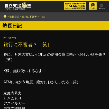
>
塾長日記
>
銀行に不審者？（笑）
塾長日記
2016/12/26
銀行に不審者？（笑）
昼に、月末の支払いに地元の信用金庫に来たら怪しい奴を発見
（笑）
K様、無駄使いするなよ！
ATMに向かう角度、絶対におかしいだろ（笑）
家庭内暴力
引きこもり
アスペルガー
自立支援躾塾