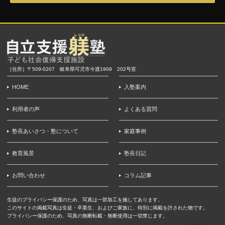
［住所］〒509-0207 岐阜県可児市今渡1909 202号室
HOME
入塾案内
利用者の声
よくある質問
塾長あいさつ・塾について
家庭事例
教育風景
塾長日記
お問い合わせ
コラム記事
生徒のプライバシー保護のため、写真は一部加工を施してあります。
このサイトの掲載写真は生徒・卒業生、およびご家族に、特別に掲載を許された物です。
プライバシー保護のため、写真の無断転載・無断使用は一切禁じます。