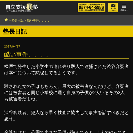
>
塾長日記
>
酷い事件、、、、
塾長日記
2017/04/17
酷い事件、、、、
松戸で発生した小学生の連れ去り殺人で逮捕された渋谷容疑者
は本件について黙秘してるようです。
殺された女の子はもちろん、最大の被害者なんだけど、容疑者
には被害者と同じ小学校に通う自身の子供が2人いるその2人
も被害者だよね。
渋谷容疑者、犯人なら早く捜査に協力して事実を話すべきだと
思う。
余談だけど、公園で小さな子供が遊んでると、1人でやってき